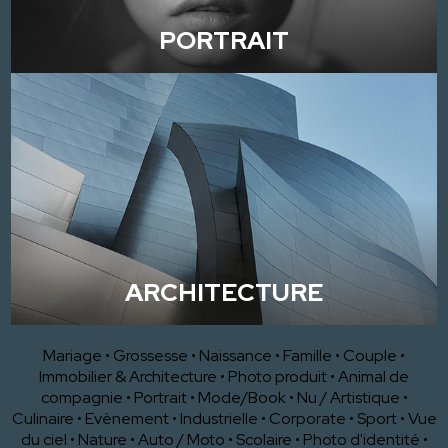
PORTRAIT
ARCHITECTURE
Mariage
•
Grossesse
•
Naissance
•
Famille
•
Couple
•
Immobilier & Architecture
•
Photo produit
•
Animal de
compagnie
•
Portrait
•
Mode/Book
•
Nu / Artistique
•
Culinaire
•
Evènement
•
Industrielle
•
Corporate
•
Sport
•
Vue
du ciel
•
Nature
•
Auto / Moto
•
Scolaire
•
Photo d'identité
•