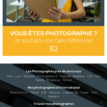
VOUS ÊTES PHOTOGRAPHE ?
Je souhaite me faire référencer
ICI
Les Photographes près de chez vous
Paris
Lyon
Marseille
Aix-en-provence
Toulouse
Bordeaux
Lille
Nice
Nantes
Strasbourg
Rennes
Nos photographes à l'international
Royaume-Uni
Irlande
Inde
Belgique
Luxembourg
Suisse
Italie
Espagne
Trouver nos photographes