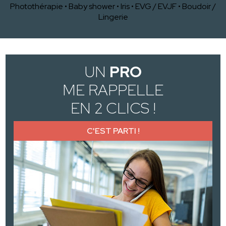
Photothérapie
•
Baby shower
•
Iris
•
EVG / EVJF
•
Boudoir /
Lingerie
UN
PRO
ME RAPPELLE
EN 2 CLICS !
C'EST PARTI !