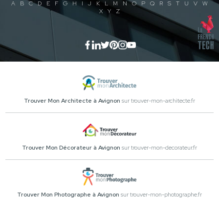
A
B
C
D
E
F
G
H
I
J
K
L
M
N
O
P
Q
R
S
T
U
V
W
X
Y
Z
Trouver Mon Architecte à Avignon
sur trouver-mon-architecte.fr
Trouver Mon Décorateur à Avignon
sur trouver-mon-decorateur.fr
Trouver Mon Photographe à Avignon
sur trouver-mon-photographe.fr