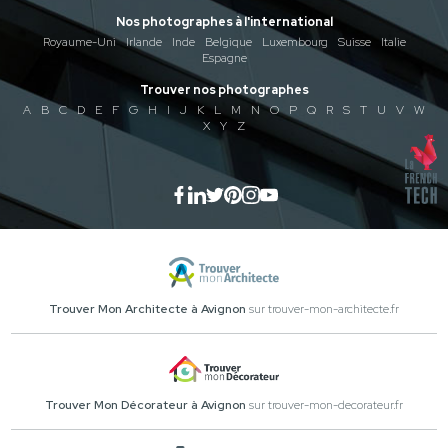
Nos photographes à l'international
Royaume-Uni
Irlande
Inde
Belgique
Luxembourg
Suisse
Italie
Espagne
Trouver nos photographes
A
B
C
D
E
F
G
H
I
J
K
L
M
N
O
P
Q
R
S
T
U
V
W
X
Y
Z
Trouver Mon Architecte à Avignon
sur trouver-mon-architecte.fr
Trouver Mon Décorateur à Avignon
sur trouver-mon-decorateur.fr