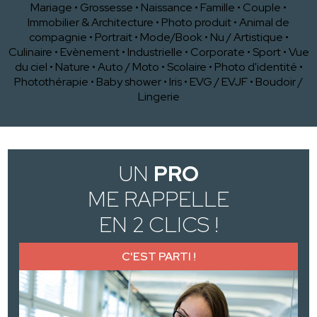
Mariage
•
Grossesse
•
Naissance
•
Famille
•
Couple
•
Immobilier & Architecture
•
Photo produit
•
Animal de
compagnie
•
Portrait
•
Mode/Book
•
Nu / Artistique
•
Culinaire
•
Evènement
•
Industrielle
•
Corporate
•
Sport
•
Vue
du ciel
•
Nature
•
Auto / Moto
•
Scolaire
•
Photo d'identité
•
Photothérapie
•
Baby shower
•
Iris
•
EVG / EVJF
•
Boudoir /
Lingerie
UN
PRO
ME RAPPELLE
EN 2 CLICS !
C'EST PARTI !