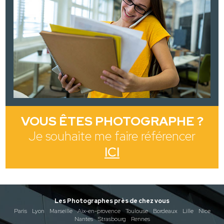
VOUS ÊTES PHOTOGRAPHE ?
Je souhaite me faire référencer
ICI
Les Photographes près de chez vous
Paris
Lyon
Marseille
Aix-en-provence
Toulouse
Bordeaux
Lille
Nice
Nantes
Strasbourg
Rennes