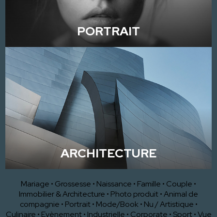
PORTRAIT
ARCHITECTURE
Mariage
•
Grossesse
•
Naissance
•
Famille
•
Couple
•
Immobilier & Architecture
•
Photo produit
•
Animal de
compagnie
•
Portrait
•
Mode/Book
•
Nu / Artistique
•
Culinaire
•
Evènement
•
Industrielle
•
Corporate
•
Sport
•
Vue