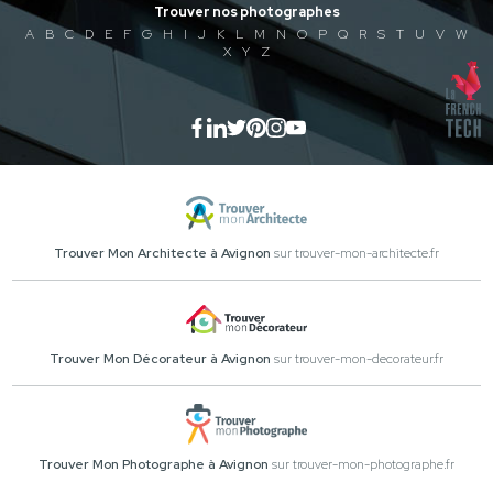
Trouver nos photographes
A
B
C
D
E
F
G
H
I
J
K
L
M
N
O
P
Q
R
S
T
U
V
W
X
Y
Z
Trouver Mon Architecte à Avignon
sur trouver-mon-architecte.fr
Trouver Mon Décorateur à Avignon
sur trouver-mon-decorateur.fr
Trouver Mon Photographe à Avignon
sur trouver-mon-photographe.fr