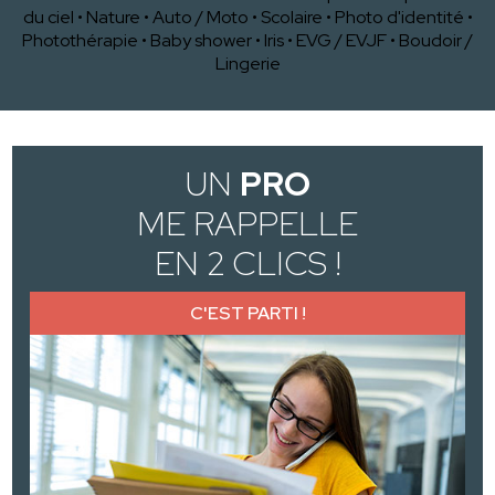
du ciel
•
Nature
•
Auto / Moto
•
Scolaire
•
Photo d'identité
•
Photothérapie
•
Baby shower
•
Iris
•
EVG / EVJF
•
Boudoir /
Lingerie
UN
PRO
ME RAPPELLE
EN 2 CLICS !
C'EST PARTI !