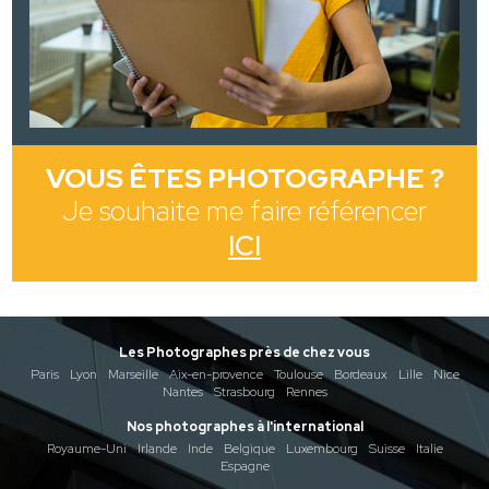
VOUS ÊTES PHOTOGRAPHE ?
Je souhaite me faire référencer
ICI
Les Photographes près de chez vous
Paris
Lyon
Marseille
Aix-en-provence
Toulouse
Bordeaux
Lille
Nice
Nantes
Strasbourg
Rennes
Nos photographes à l'international
Royaume-Uni
Irlande
Inde
Belgique
Luxembourg
Suisse
Italie
Espagne