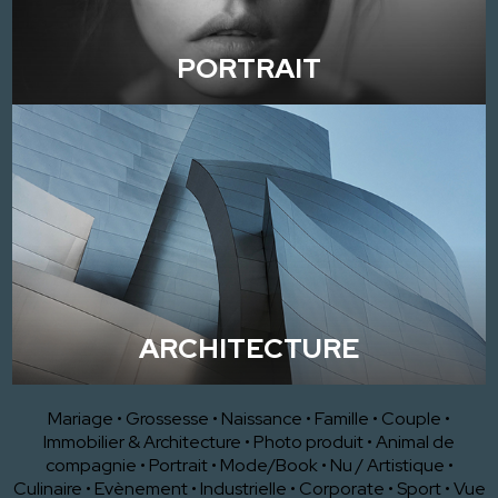
PORTRAIT
ARCHITECTURE
Mariage
•
Grossesse
•
Naissance
•
Famille
•
Couple
•
Immobilier & Architecture
•
Photo produit
•
Animal de
compagnie
•
Portrait
•
Mode/Book
•
Nu / Artistique
•
Culinaire
•
Evènement
•
Industrielle
•
Corporate
•
Sport
•
Vue