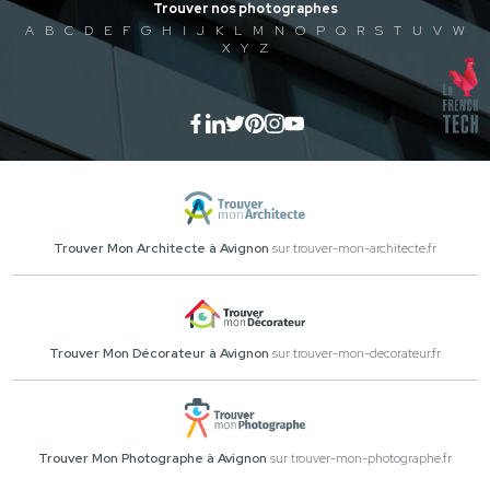
Trouver nos photographes
A
B
C
D
E
F
G
H
I
J
K
L
M
N
O
P
Q
R
S
T
U
V
W
X
Y
Z
Trouver Mon Architecte à Avignon
sur trouver-mon-architecte.fr
Trouver Mon Décorateur à Avignon
sur trouver-mon-decorateur.fr
Trouver Mon Photographe à Avignon
sur trouver-mon-photographe.fr