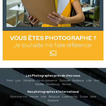
VOUS ÊTES PHOTOGRAPHE ?
Je souhaite me faire référencer
ICI
Les Photographes près de chez vous
Paris
Lyon
Marseille
Aix-en-provence
Toulouse
Bordeaux
Lille
Nice
Nantes
Strasbourg
Rennes
Nos photographes à l'international
Royaume-Uni
Irlande
Inde
Belgique
Luxembourg
Suisse
Italie
Espagne