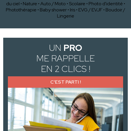
du ciel
•
Nature
•
Auto / Moto
•
Scolaire
•
Photo d'identité
•
Photothérapie
•
Baby shower
•
Iris
•
EVG / EVJF
•
Boudoir /
Lingerie
UN
PRO
ME RAPPELLE
EN 2 CLICS !
C'EST PARTI !